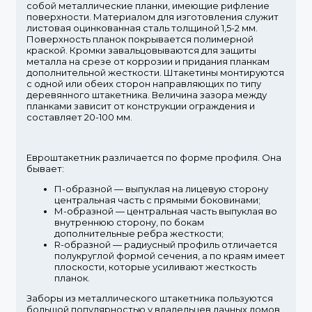
собой металлические планки, имеющие рифление
поверхности. Материалом для изготовления служит
листовая оцинкованная сталь толщиной 1,5-2 мм.
Поверхность планок покрывается полимерной
краской. Кромки завальцовываются для защиты
металла на срезе от коррозии и придания планкам
дополнительной жесткости. Штакетины монтируются
с одной или обеих сторон направляющих по типу
деревянного штакетника. Величина зазора между
планками зависит от конструкции ограждения и
составляет 20-100 мм.
Евроштакетник различается по форме профиля. Она
бывает:
П-образной
— выпуклая на лицевую сторону
центральная часть с прямыми боковинами;
М-образной
— центральная часть выпуклая во
внутреннюю сторону, по бокам
дополнительные ребра жесткости;
R-образной
— радиусный профиль отличается
полукруглой формой сечения, а по краям имеет
плоскости, которые усиливают жесткость
планок.
Заборы из металлического штакетника пользуются
большой популярностью у владельцев дачных домов,