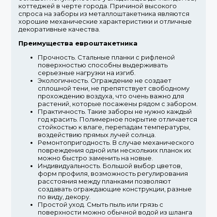
коттеджей в черте города. Причиной высокого
спроса на заборы из металлоштакетника являются
хорошие механические характеристики и отличные
декоративные качества.
Преимущества евроштакетника
Прочность.
Стальные планки с рифленой
поверхностью способны выдерживать
серьезные нагрузки на изгиб.
Экологичность.
Ограждение не создает
сплошной тени, не препятствует свободному
прохождению воздуха, что очень важно для
растений, которые посажены рядом с забором.
Практичность.
Такие заборы не нужно каждый
год красить. Полимерное покрытие отличается
стойкостью к влаге, перепадам температуры,
воздействию прямых лучей солнца.
Ремонтопригодность.
В случае механического
повреждения одной или нескольких планок их
можно быстро заменить на новые.
Индивидуальность.
Большой выбор цветов,
форм профиля, возможность регулирования
расстояния между планками позволяют
создавать ограждающие конструкции, разные
по виду, декору.
Простой уход.
Смыть пыль или грязь с
поверхности можно обычной водой из шланга