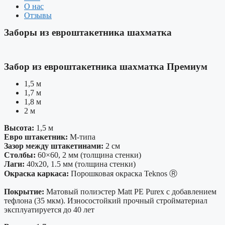
О нас
Отзывы
Заборы из евроштакетника шахматка
Забор из евроштакетника шахматка Премиум
1,5 м
1,7 м
1,8 м
2 м
Высота:
1,5 м
Евро штакетник:
М-типа
Зазор между штакетинами:
2 см
Столбы:
60×60, 2 мм (толщина стенки)
Лаги:
40х20, 1.5 мм (толщина стенки)
Окраска каркаса:
Порошковая окраска Teknos Ⓡ
Покрытие:
Матовый полиэстер Matt PE Purex с добавлением
тефлона (35 мкм). Износостойкий прочный стройматериал
эксплуатируется до 40 лет