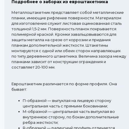
Подробнее о заборах из евроштакетника
Металлоштакетник представляет собой металлические
планки, имеющие рифление поверхности. Материалом
для изготовления служит листовая оцинкованная сталь
толщиной 1,5-2 мм. Поверхность планок покрывается
полимерной краской. Кромки завальцовываются для
защиты металла на срезе от коррозии и придания
планкам дополнительной жесткости. Штакетины
монтируются с одной или обеих сторон направляющих
по типу деревянного штакетника. Величина зазора между
планками зависит от конструкции ограждения и
составляет 20-100 мм.
Евроштакетник различается по форме профиля. Она
бывает:
П-образной
— выпуклая на лицевую сторону
центральная часть с прямыми боковинами;
М-образной
— центральная часть выпуклая во
внутреннюю сторону, по бокам дополнительные
ребра жесткости;
R-образной
— радиусный профиль отличается