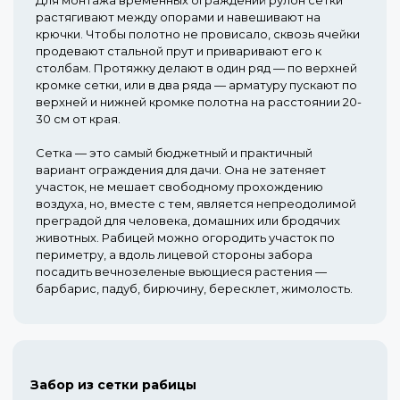
растягивают между опорами и навешивают на
крючки. Чтобы полотно не провисало, сквозь ячейки
продевают стальной прут и приваривают его к
столбам. Протяжку делают в один ряд — по верхней
кромке сетки, или в два ряда — арматуру пускают по
верхней и нижней кромке полотна на расстоянии 20-
30 см от края.
Сетка — это самый бюджетный и практичный
вариант ограждения для дачи. Она не затеняет
участок, не мешает свободному прохождению
воздуха, но, вместе с тем, является непреодолимой
преградой для человека, домашних или бродячих
животных. Рабицей можно огородить участок по
периметру, а вдоль лицевой стороны забора
посадить вечнозеленые вьющиеся растения —
барбарис, падуб, бирючину, бересклет, жимолость.
Забор из сетки рабицы