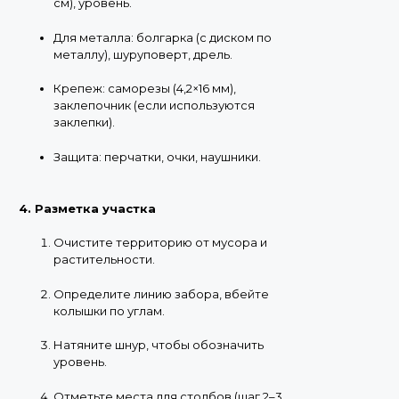
см), уровень.
Для металла: болгарка (с диском по
металлу), шуруповерт, дрель.
Крепеж: саморезы (4,2×16 мм),
заклепочник (если используются
заклепки).
Защита: перчатки, очки, наушники.
4. Разметка участка
Очистите территорию от мусора и
растительности.
Определите линию забора, вбейте
колышки по углам.
Натяните шнур, чтобы обозначить
уровень.
Отметьте места для столбов (шаг 2–3