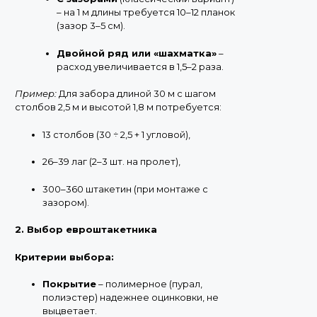
– на 1 м длины требуется 10–12 планок
(зазор 3–5 см).
Двойной ряд или «шахматка»
–
расход увеличивается в 1,5–2 раза.
Пример:
Для забора длиной 30 м с шагом
столбов 2,5 м и высотой 1,8 м потребуется:
13 столбов (30 ÷ 2,5 + 1 угловой),
26–39 лаг (2–3 шт. на пролет),
300–360 штакетин (при монтаже с
зазором).
2. Выбор евроштакетника
Критерии выбора:
Покрытие
– полимерное (пурал,
полиэстер) надежнее оцинковки, не
выцветает.