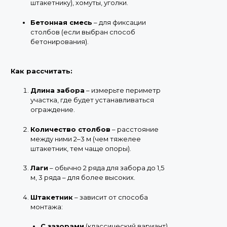
штакетнику), хомуты, уголки.
Бетонная смесь
– для фиксации
столбов (если выбран способ
бетонирования).
Как рассчитать:
Длина забора
– измерьте периметр
участка, где будет устанавливаться
ограждение.
Количество столбов
– расстояние
между ними 2–3 м (чем тяжелее
штакетник, тем чаще опоры).
Лаги
– обычно 2 ряда для забора до 1,5
м, 3 ряда – для более высоких.
Штакетник
– зависит от способа
монтажа:
С зазорами
(классический вариант)