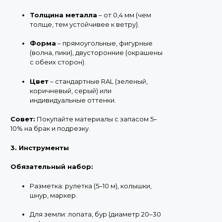
Толщина металла
– от 0,4 мм (чем
толще, тем устойчивее к ветру).
Форма
– прямоугольные, фигурные
(волна, пики), двусторонние (окрашены
с обеих сторон).
Цвет
– стандартные RAL (зеленый,
коричневый, серый) или
индивидуальные оттенки.
Совет:
Покупайте материалы с запасом 5–
10% на брак и подрезку.
3. Инструменты
Обязательный набор:
Разметка: рулетка (5–10 м), колышки,
шнур, маркер.
Для земли: лопата, бур (диаметр 20–30